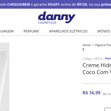
upom
CHEGUEIBEM
e garanta
5%OFF
acima de
R$129
, na sua
prime
UIAGEM
PERFUME
APARELHOS ELÉTRICOS
MÓVEIS
Home
Higiene Pe
C
Her
Código
:
24553
Creme Hidr
Coco Com 
R$
16
,
99
OU
1
X