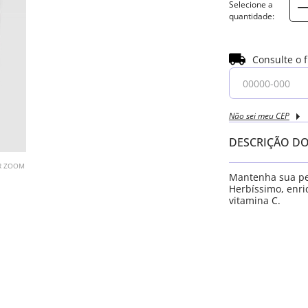
Consulte o 
Não sei meu CEP
DESCRIÇÃO D
AR ZOOM
Mantenha sua pe
Herbíssimo, enri
vitamina C.