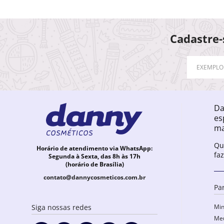
Cadastre-
Da
es
ma
Qu
Horário de atendimento via WhatsApp:
fa
Segunda à Sexta, das 8h às 17h
(horário de Brasília)
contato@dannycosmeticos.com.br
Pa
Min
Siga nossas redes
Meu