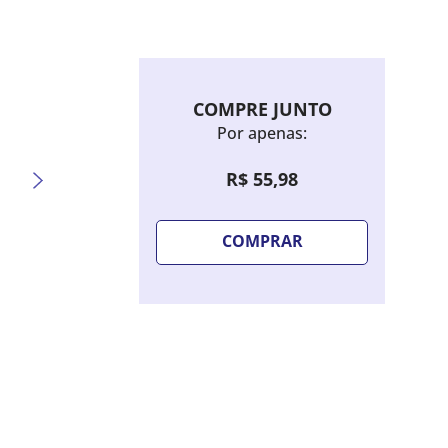
COMPRE JUNTO
Por apenas:
R$
55
,
98
COMPRAR
Sombra Líquida Bruna Tavares Hello
Lápis 
Kitty - Candy Blue
Extre