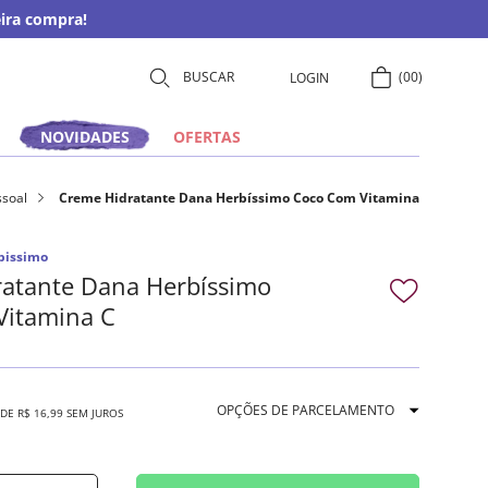
ira compra!
00
LOGIN
NOVIDADES
OFERTAS
ssoal
Creme Hidratante Dana Herbíssimo Coco Com Vitamina
bissimo
atante Dana Herbíssimo
Vitamina C
OPÇÕES DE PARCELAMENTO
 DE
R$
16
,
99
SEM JUROS