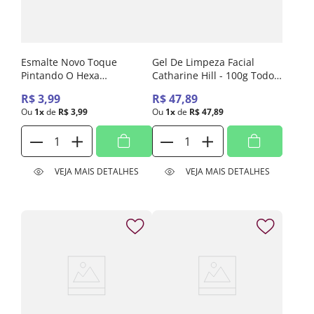
Esmalte Novo Toque
Gel De Limpeza Facial
Pintando O Hexa
Catharine Hill - 100g Todo
Amarelinha 8ml
Tipo De Pele Dia/Noite
R$
3
,
99
R$
47
,
89
Ou
1
x
de
R$
3
,
99
Ou
1
x
de
R$
47
,
89
VEJA MAIS DETALHES
VEJA MAIS DETALHES