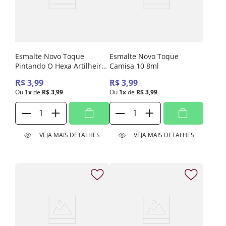
Esmalte Novo Toque
Esmalte Novo Toque
Pintando O Hexa Artilheira
Camisa 10 8ml
Glitter 8ml
R$
3
,
99
R$
3
,
99
Ou
1
x
de
R$
3
,
99
Ou
1
x
de
R$
3
,
99
VEJA MAIS DETALHES
VEJA MAIS DETALHES