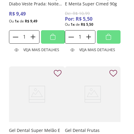
Diabo Veste Prada: Noite
E Menta Super Cimed 90g
De Estreia
R$
9
,
49
De:
R$
10
,
99
Por:
R$
5
,
50
Ou
1
x
de
R$
9
,
49
Ou
1
x
de
R$
5
,
50
VEJA MAIS DETALHES
VEJA MAIS DETALHES
Gel Dental Super Melão E
Gel Dental Frutas