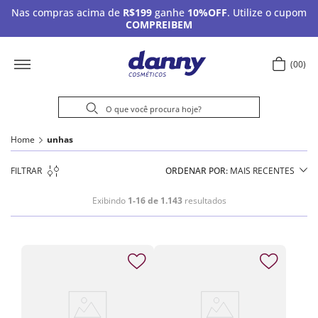
Nas compras acima de
R$199
ganhe
10%OFF
. Utilize o cupom
COMPREIBEM
00
Home
unhas
FILTRAR
ORDENAR POR
MAIS RECENTES
Exibindo
1-16 de 1.143
resultados