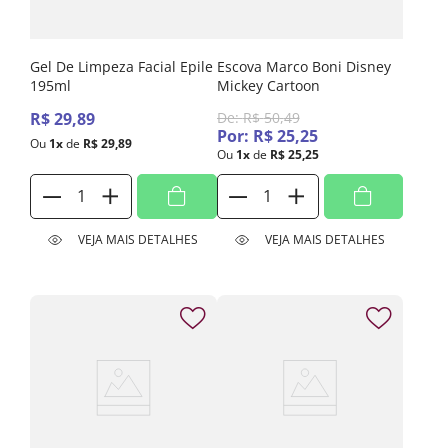
Gel De Limpeza Facial Epile
Escova Marco Boni Disney
195ml
Mickey Cartoon
R$
29
,
89
De:
R$
50
,
49
Por:
R$
25
,
25
Ou
1
x
de
R$
29
,
89
Ou
1
x
de
R$
25
,
25
VEJA MAIS DETALHES
VEJA MAIS DETALHES