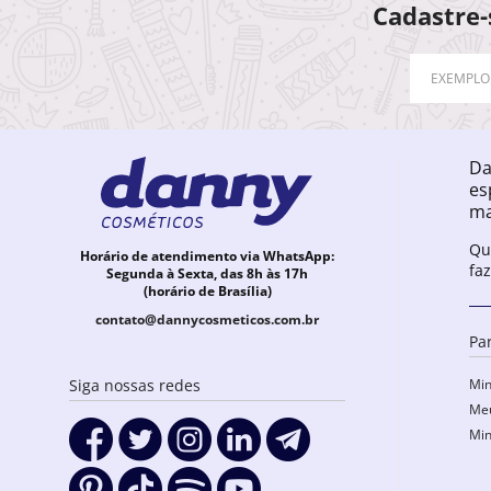
Cadastre-
Da
es
ma
Qu
Horário de atendimento via WhatsApp:
fa
Segunda à Sexta, das 8h às 17h
(horário de Brasília)
contato@dannycosmeticos.com.br
Pa
Min
Siga nossas redes
Meu
Min