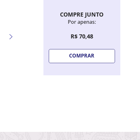
COMPRE JUNTO
Por apenas:
R$
70
,
48
COMPRAR
Sombra Líquida Bruna Tavares Hello
Lápis 
Kitty - Candy Blue
Extrem