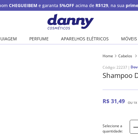
upom
CHEGUEIBEM
e garanta
5%OFF
acima de
R$129
, na sua
prime
UIAGEM
PERFUME
APARELHOS ELÉTRICOS
MÓVEIS
Home
Cabelos
Dov
Código
:
22237
Shampoo D
R$
31
,
49
OU
1
X