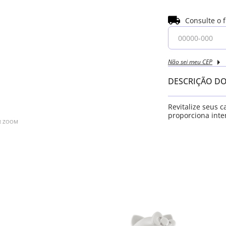
Consulte o 
Não sei meu CEP
DESCRIÇÃO D
Revitalize seus 
proporciona inte
AR ZOOM