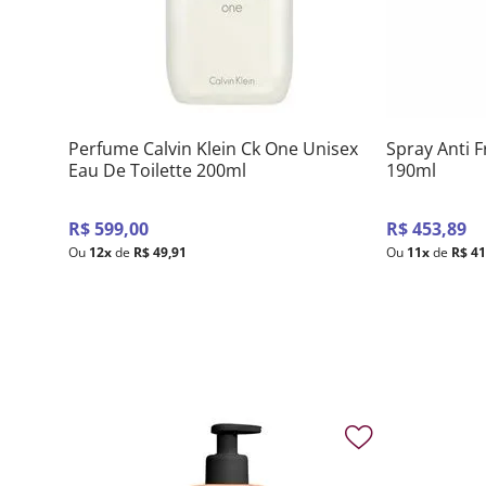
Perfume Calvin Klein Ck One Unisex
Spray Anti F
Eau De Toilette 200ml
190ml
R$
599
,
00
R$
453
,
89
Ou
12
x
de
R$
49
,
91
Ou
11
x
de
R$
4