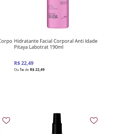
Corpo
Hidratante Facial Corporal Anti Idade
Pitaya Labotrat 190ml
R$
22
,
49
Ou
1
x
de
R$
22
,
49