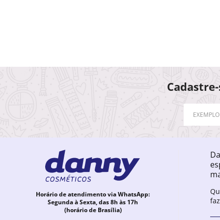
Cadastre-
Da
es
ma
Qu
Horário de atendimento via WhatsApp:
fa
Segunda à Sexta, das 8h às 17h
(horário de Brasília)