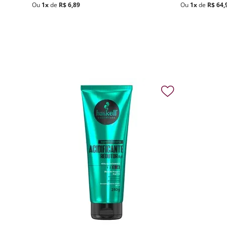
Ou
1
x
de
R$
6
,
89
Ou
1
x
de
R$
64
,