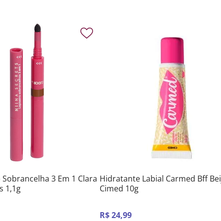
e Sobrancelha 3 Em 1 Clara
Hidratante Labial Carmed Bff Bei
s 1,1g
Cimed 10g
R$
24
,
99