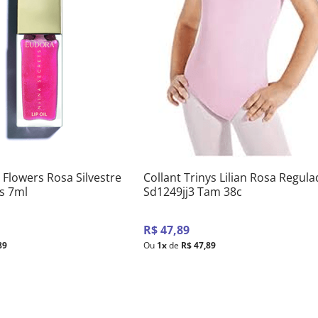
e Flowers Rosa Silvestre
Collant Trinys Lilian Rosa Regul
ts 7ml
Sd1249jj3 Tam 38c
R$
47
,
89
89
Ou
1
x
de
R$
47
,
89