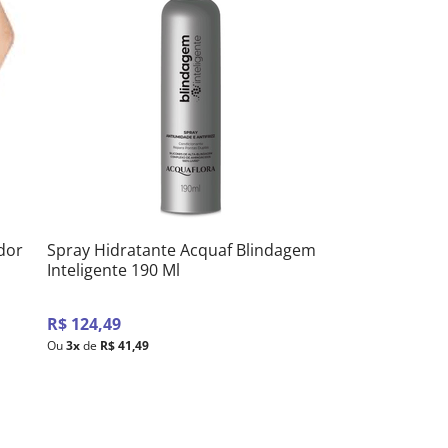
ador
Spray Hidratante Acquaf Blindagem
Inteligente 190 Ml
R$
124
,
49
Ou
3
x
de
R$
41
,
49