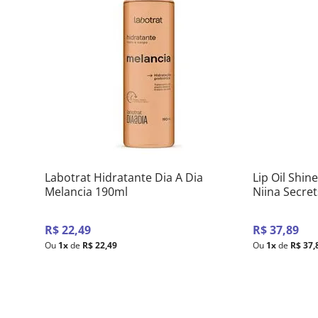
Labotrat Hidratante Dia A Dia
Lip Oil Shin
Melancia 190ml
Niina Secre
R$
22
,
49
R$
37
,
89
Ou
1
x
de
R$
22
,
49
Ou
1
x
de
R$
37
,