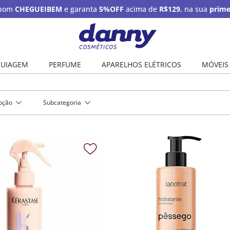
upom
CHEGUEIBEM
e garanta
5%OFF
acima de
R$129
, na sua
prime
UIAGEM
PERFUME
APARELHOS ELÉTRICOS
MÓVEIS
oção
Subcategoria