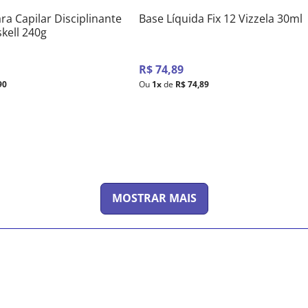
a Capilar Disciplinante
Base Líquida Fix 12 Vizzela 30ml
skell 240g
R$
74
,
89
90
Ou
1
x
de
R$
74
,
89
MOSTRAR MAIS