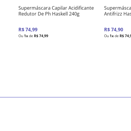
Supermáscara Capilar Acidificante
Supermáscar
Redutor De Ph Haskell 240g
Antifrizz Ha
R$
74
,
99
R$
74
,
90
Ou
1
x
de
R$
74
,
99
Ou
1
x
de
R$
74
,