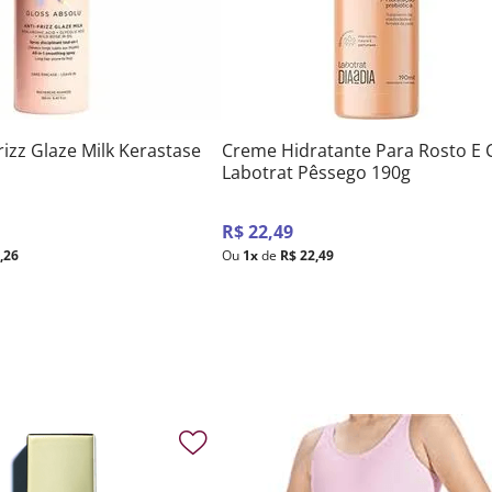
rizz Glaze Milk Kerastase
Creme Hidratante Para Rosto E 
Labotrat Pêssego 190g
R$
22
,
49
1
,
26
Ou
1
x
de
R$
22
,
49