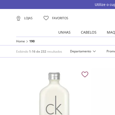
Utilize o c
LOJAS
FAVORITOS
UNHAS
CABELOS
MAQ
Home
190
Departamento
Prom
Exibindo
1-16 de 232
resultados