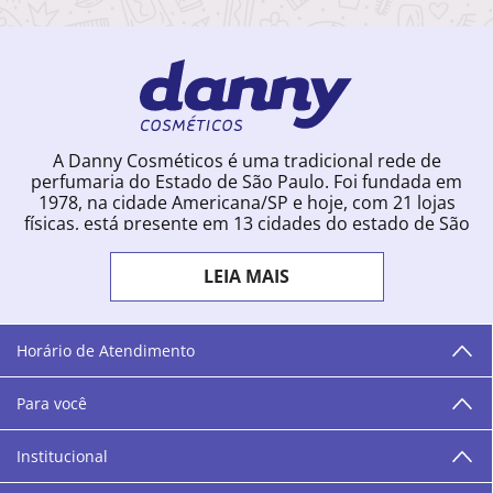
A Danny Cosméticos é uma tradicional rede de
perfumaria do Estado de São Paulo. Foi fundada em
1978, na cidade Americana/SP e hoje, com 21 lojas
físicas, está presente em 13 cidades do estado de São
Paulo. Ingressou na loja online em 2012, quando
começou a vender para todo o território brasileiro.
LEIA MAIS
Com uma infinidade de marcas e a filosofia de vender
produtos que vão do popular ao luxo, a Danny
Cosméticos mantém parceria com aproximadamente
300 grandes fornecedores e lançamentos diários na
Horário de Atendimento
loja online. Nas cidades onde temos lojas físicas,
oferecemos cursos especializados aos profissionais da
Para você
área de beleza. São 12 centros técnicos que oferecem
programação semanal de cursos e encontros.
Institucional
“O varejo corre nas nossas veias como nossos valores
humanos, éticos e morais. E que o branco e o azul anil,