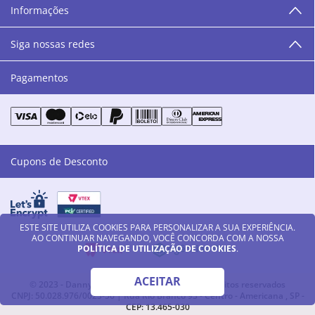
Informações
as cores da Danny Cosméticos, possam continuar
transmitindo paz e harmonia para todos vocês!”
Siga nossas redes
Pagamentos
Cupons de Desconto
ESTE SITE UTILIZA COOKIES PARA PERSONALIZAR A SUA EXPERIÊNCIA.
AO CONTINUAR NAVEGANDO, VOCÊ CONCORDA COM A NOSSA
POLÍTICA DE UTILIZAÇÃO DE COOKIES
.
ACEITAR
© 2023 - Danny Cosméticos LTDA - Todos os direitos reservados
CNPJ: 50.028.976/0023-56 | Rua Rio Branco 93 - Centro - Americana , SP -
CEP: 13.465-030