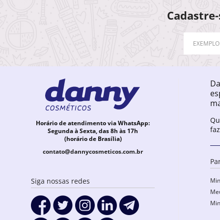
Cadastre-
Da
es
ma
Qu
Horário de atendimento via WhatsApp:
fa
Segunda à Sexta, das 8h às 17h
(horário de Brasília)
contato@dannycosmeticos.com.br
Pa
Min
Siga nossas redes
Meu
Min