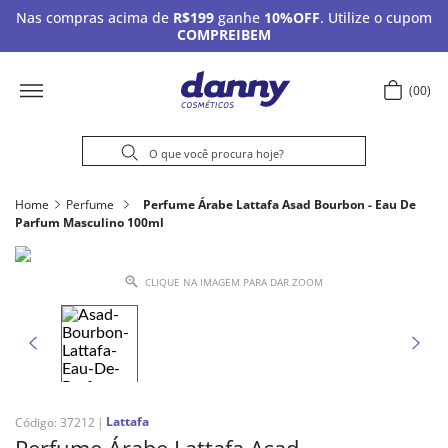
Nas compras acima de
R$199
ganhe
10%OFF
. Utilize o cupom
COMPREIBEM
00
Home
Perfume
Perfume Árabe Lattafa Asad Bourbon - Eau De
Parfum Masculino 100ml
CLIQUE NA IMAGEM PARA DAR ZOOM
Lattafa
Código
:
37212
Perfume Árabe Lattafa Asad