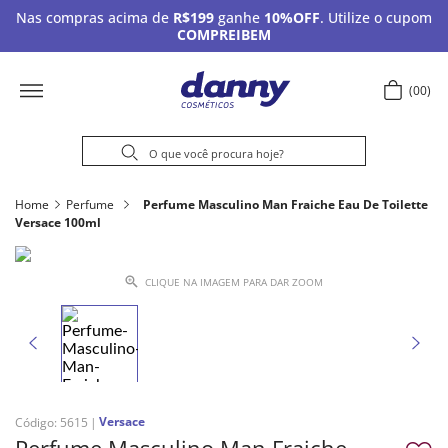
Nas compras acima de
R$199
ganhe
10%OFF
. Utilize o cupom
COMPREIBEM
00
Home
Perfume
Perfume Masculino Man Fraiche Eau De Toilette
Versace 100ml
CLIQUE NA IMAGEM PARA DAR ZOOM
Versace
Código
:
5615
Perfume Masculino Man Fraiche