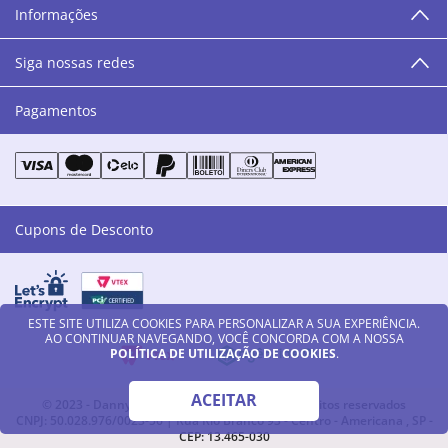
Informações
as cores da Danny Cosméticos, possam continuar
transmitindo paz e harmonia para todos vocês!”
Siga nossas redes
Pagamentos
Cupons de Desconto
ESTE SITE UTILIZA COOKIES PARA PERSONALIZAR A SUA EXPERIÊNCIA.
AO CONTINUAR NAVEGANDO, VOCÊ CONCORDA COM A NOSSA
POLÍTICA DE UTILIZAÇÃO DE COOKIES
.
ACEITAR
© 2023 - Danny Cosméticos LTDA - Todos os direitos reservados
CNPJ: 50.028.976/0023-56 | Rua Rio Branco 93 - Centro - Americana , SP -
CEP: 13.465-030