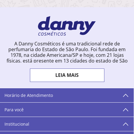
A Danny Cosméticos é uma tradicional rede de
perfumaria do Estado de São Paulo. Foi fundada em
1978, na cidade Americana/SP e hoje, com 21 lojas
físicas, está presente em 13 cidades do estado de São
Paulo. Ingressou na loja online em 2012, quando
começou a vender para todo o território brasileiro.
LEIA MAIS
Com uma infinidade de marcas e a filosofia de vender
produtos que vão do popular ao luxo, a Danny
Cosméticos mantém parceria com aproximadamente
300 grandes fornecedores e lançamentos diários na
Horário de Atendimento
loja online. Nas cidades onde temos lojas físicas,
oferecemos cursos especializados aos profissionais da
Para você
área de beleza. São 12 centros técnicos que oferecem
programação semanal de cursos e encontros.
Institucional
“O varejo corre nas nossas veias como nossos valores
humanos, éticos e morais. E que o branco e o azul anil,