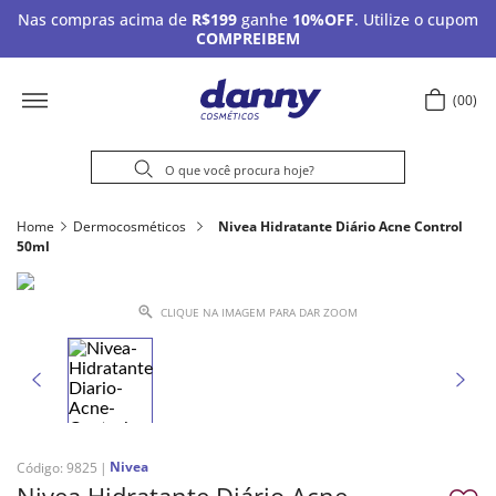
Nas compras acima de
R$199
ganhe
10%OFF
. Utilize o cupom
COMPREIBEM
00
Home
Dermocosméticos
Nivea Hidratante Diário Acne Control
50ml
CLIQUE NA IMAGEM PARA DAR ZOOM
Nivea
Código
:
9825
Nivea Hidratante Diário Acne