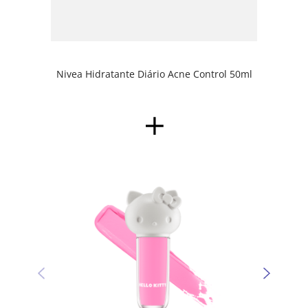
Nivea Hidratante Diário Acne Control 50ml
Sombr
Kitty 