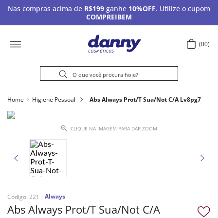
Nas compras acima de
R$199
ganhe
10%OFF
. Utilize o cupom
COMPREIBEM
00
Home
Higiene Pessoal
Abs Always Prot/T Sua/Not C/A Lv8pg7
CLIQUE NA IMAGEM PARA DAR ZOOM
Always
Código
:
221
Abs Always Prot/T Sua/Not C/A