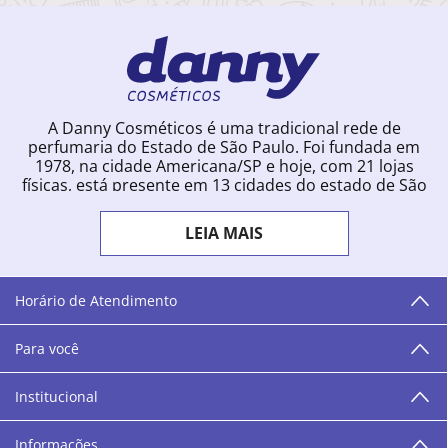
A Danny Cosméticos é uma tradicional rede de
perfumaria do Estado de São Paulo. Foi fundada em
1978, na cidade Americana/SP e hoje, com 21 lojas
físicas, está presente em 13 cidades do estado de São
Paulo. Ingressou na loja online em 2012, quando
começou a vender para todo o território brasileiro.
LEIA MAIS
Com uma infinidade de marcas e a filosofia de vender
produtos que vão do popular ao luxo, a Danny
Cosméticos mantém parceria com aproximadamente
300 grandes fornecedores e lançamentos diários na
Horário de Atendimento
loja online. Nas cidades onde temos lojas físicas,
oferecemos cursos especializados aos profissionais da
Para você
área de beleza. São 12 centros técnicos que oferecem
programação semanal de cursos e encontros.
Institucional
“O varejo corre nas nossas veias como nossos valores
humanos, éticos e morais. E que o branco e o azul anil,
Informações
as cores da Danny Cosméticos, possam continuar