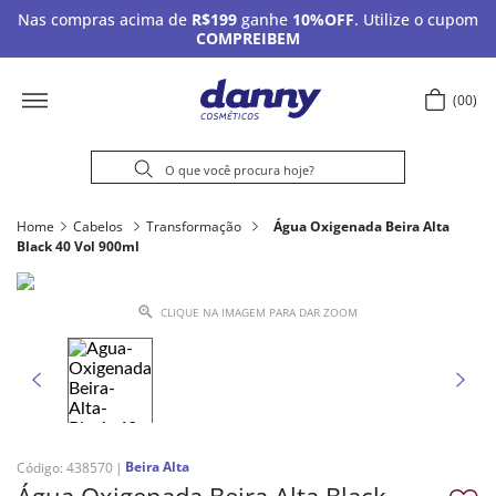
Nas compras acima de
R$199
ganhe
10%OFF
. Utilize o cupom
COMPREIBEM
00
Home
Cabelos
Transformação
Água Oxigenada Beira Alta
Black 40 Vol 900ml
CLIQUE NA IMAGEM PARA DAR ZOOM
Beira Alta
Código
:
438570
Água Oxigenada Beira Alta Black