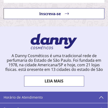
Inscreva-se
A Danny Cosméticos é uma tradicional rede de
perfumaria do Estado de São Paulo. Foi fundada em
1978, na cidade Americana/SP e hoje, com 21 lojas
físicas, está presente em 13 cidades do estado de São
Paulo. Ingressou na loja online em 2012, quando
começou a vender para todo o território brasileiro.
LEIA MAIS
Com uma infinidade de marcas e a filosofia de vender
produtos que vão do popular ao luxo, a Danny
Cosméticos mantém parceria com aproximadamente
300 grandes fornecedores e lançamentos diários na
Horário de Atendimento
loja online. Nas cidades onde temos lojas físicas,
oferecemos cursos especializados aos profissionais da