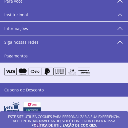
Para você
área de beleza. São 12 centros técnicos que oferecem
programação semanal de cursos e encontros.
Institucional
“O varejo corre nas nossas veias como nossos valores
humanos, éticos e morais. E que o branco e o azul anil,
Informações
as cores da Danny Cosméticos, possam continuar
transmitindo paz e harmonia para todos vocês!”
Siga nossas redes
Pagamentos
Cupons de Desconto
ESTE SITE UTILIZA COOKIES PARA PERSONALIZAR A SUA EXPERIÊNCIA.
AO CONTINUAR NAVEGANDO, VOCÊ CONCORDA COM A NOSSA
POLÍTICA DE UTILIZAÇÃO DE COOKIES
.