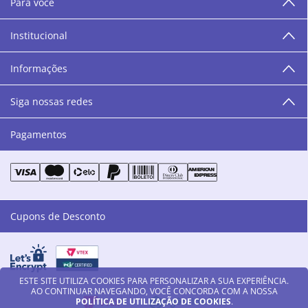
Para você
área de beleza. São 12 centros técnicos que oferecem
programação semanal de cursos e encontros.
Institucional
“O varejo corre nas nossas veias como nossos valores
humanos, éticos e morais. E que o branco e o azul anil,
Informações
as cores da Danny Cosméticos, possam continuar
transmitindo paz e harmonia para todos vocês!”
Siga nossas redes
Pagamentos
Cupons de Desconto
ESTE SITE UTILIZA COOKIES PARA PERSONALIZAR A SUA EXPERIÊNCIA.
AO CONTINUAR NAVEGANDO, VOCÊ CONCORDA COM A NOSSA
POLÍTICA DE UTILIZAÇÃO DE COOKIES
.