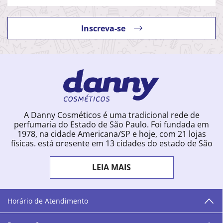
Inscreva-se
A Danny Cosméticos é uma tradicional rede de
perfumaria do Estado de São Paulo. Foi fundada em
1978, na cidade Americana/SP e hoje, com 21 lojas
físicas, está presente em 13 cidades do estado de São
Paulo. Ingressou na loja online em 2012, quando
começou a vender para todo o território brasileiro.
LEIA MAIS
Com uma infinidade de marcas e a filosofia de vender
produtos que vão do popular ao luxo, a Danny
Cosméticos mantém parceria com aproximadamente
300 grandes fornecedores e lançamentos diários na
Horário de Atendimento
loja online. Nas cidades onde temos lojas físicas,
oferecemos cursos especializados aos profissionais da