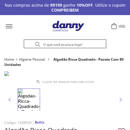
Nas compras acima de
R$199
ganhe
10%OFF
. Utilize o cupom
COMPREIBEM
00
Home
Higiene Pessoal
Algodão Ricca Quadrado - Pacote Com 80
Unidades
CLIQUE NA IMAGEM PARA DAR ZOOM
Belliz
Código
:
1038630
Algodão Ricca Quadrado -