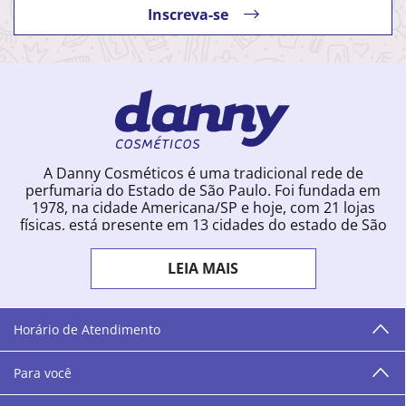
Inscreva-se
A Danny Cosméticos é uma tradicional rede de
perfumaria do Estado de São Paulo. Foi fundada em
1978, na cidade Americana/SP e hoje, com 21 lojas
físicas, está presente em 13 cidades do estado de São
Paulo. Ingressou na loja online em 2012, quando
começou a vender para todo o território brasileiro.
LEIA MAIS
Com uma infinidade de marcas e a filosofia de vender
produtos que vão do popular ao luxo, a Danny
Cosméticos mantém parceria com aproximadamente
300 grandes fornecedores e lançamentos diários na
Horário de Atendimento
loja online. Nas cidades onde temos lojas físicas,
oferecemos cursos especializados aos profissionais da
Para você
área de beleza. São 12 centros técnicos que oferecem
programação semanal de cursos e encontros.