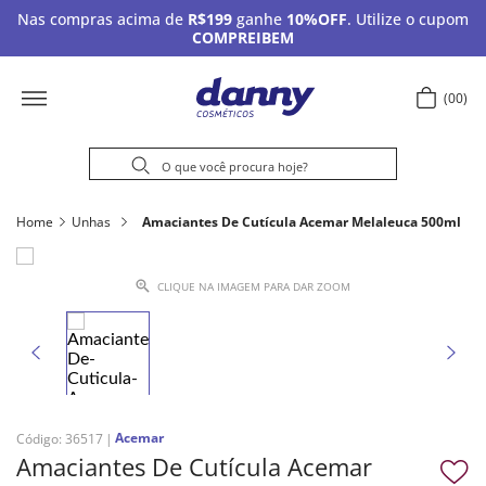
Nas compras acima de
R$199
ganhe
10%OFF
. Utilize o cupom
COMPREIBEM
00
Home
Unhas
Amaciantes De Cutícula Acemar Melaleuca 500ml
CLIQUE NA IMAGEM PARA DAR ZOOM
Acemar
Código
:
36517
Amaciantes De Cutícula Acemar