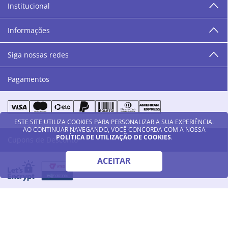
Institucional
“O varejo corre nas nossas veias como nossos valores
humanos, éticos e morais. E que o branco e o azul anil,
Informações
as cores da Danny Cosméticos, possam continuar
transmitindo paz e harmonia para todos vocês!”
Siga nossas redes
Pagamentos
ESTE SITE UTILIZA COOKIES PARA PERSONALIZAR A SUA EXPERIÊNCIA.
AO CONTINUAR NAVEGANDO, VOCÊ CONCORDA COM A NOSSA
POLÍTICA DE UTILIZAÇÃO DE COOKIES
.
Cupons de Desconto
ACEITAR