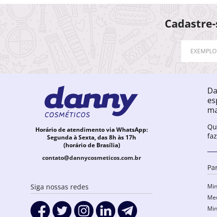
Cadastre-
Da
es
ma
Qu
Horário de atendimento via WhatsApp:
fa
Segunda à Sexta, das 8h às 17h
(horário de Brasília)
contato@dannycosmeticos.com.br
Pa
Min
Siga nossas redes
Meu
Min