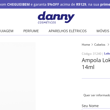
upom
CHEGUEIBEM
e garanta
5%OFF
acima de
R$129
, na sua
prime
UIAGEM
PERFUME
APARELHOS ELÉTRICOS
MÓVEIS
Home
Cabelos
Lok
Código
:
31240
Ampola Lok
14ml