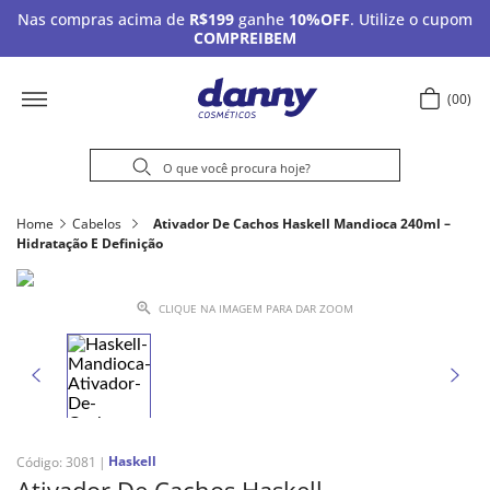
Nas compras acima de
R$199
ganhe
10%OFF
. Utilize o cupom
COMPREIBEM
00
Home
Cabelos
Ativador De Cachos Haskell Mandioca 240ml –
Hidratação E Definição
CLIQUE NA IMAGEM PARA DAR ZOOM
Haskell
Código
:
3081
Ativador De Cachos Haskell