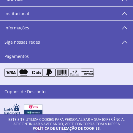
área de beleza. São 12 centros técnicos que oferecem
programação semanal de cursos e encontros.
Institucional
“O varejo corre nas nossas veias como nossos valores
humanos, éticos e morais. E que o branco e o azul anil,
Informações
as cores da Danny Cosméticos, possam continuar
transmitindo paz e harmonia para todos vocês!”
Siga nossas redes
Pagamentos
Cupons de Desconto
ESTE SITE UTILIZA COOKIES PARA PERSONALIZAR A SUA EXPERIÊNCIA.
AO CONTINUAR NAVEGANDO, VOCÊ CONCORDA COM A NOSSA
POLÍTICA DE UTILIZAÇÃO DE COOKIES
.