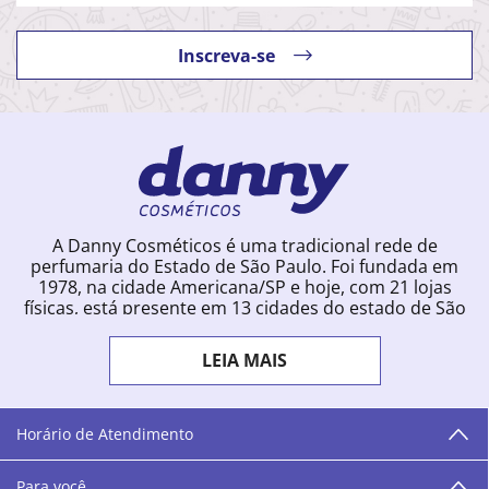
Inscreva-se
A Danny Cosméticos é uma tradicional rede de
perfumaria do Estado de São Paulo. Foi fundada em
1978, na cidade Americana/SP e hoje, com 21 lojas
físicas, está presente em 13 cidades do estado de São
Paulo. Ingressou na loja online em 2012, quando
começou a vender para todo o território brasileiro.
LEIA MAIS
Com uma infinidade de marcas e a filosofia de vender
produtos que vão do popular ao luxo, a Danny
Cosméticos mantém parceria com aproximadamente
300 grandes fornecedores e lançamentos diários na
Horário de Atendimento
loja online. Nas cidades onde temos lojas físicas,
oferecemos cursos especializados aos profissionais da
Para você