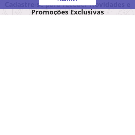
Cadastre-se para receber Novidades e
Promoções Exclusivas
Inscreva-se
A Danny Cosméticos é uma tradicional rede de
perfumaria do Estado de São Paulo. Foi fundada em
1978, na cidade Americana/SP e hoje, com 21 lojas
físicas, está presente em 13 cidades do estado de São
Paulo. Ingressou na loja online em 2012, quando