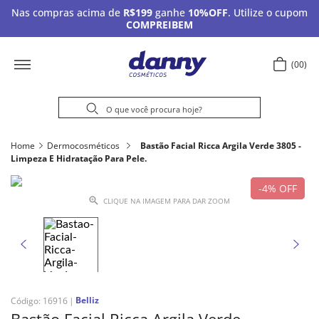
Nas compras acima de
R$199
ganhe
10%OFF
. Utilize o cupom
COMPREIBEM
00
Home
Dermocosméticos
Bastão Facial Ricca Argila Verde 3805 -
Limpeza E Hidratação Para Pele.
4%
OFF
CLIQUE NA IMAGEM PARA DAR ZOOM
Belliz
Código
:
16916
Bastão Facial Ricca Argila Verde