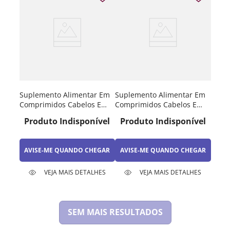
Suplemento Alimentar Em
Suplemento Alimentar Em
Comprimidos Cabelos E
Comprimidos Cabelos E
Unhas Lavitan Cimed 60
Unhas Lavitan Cimed 30
Produto Indisponível
Produto Indisponível
Unidades
Unidades
AVISE-ME QUANDO CHEGAR
AVISE-ME QUANDO CHEGAR
VEJA MAIS DETALHES
VEJA MAIS DETALHES
SEM MAIS RESULTADOS