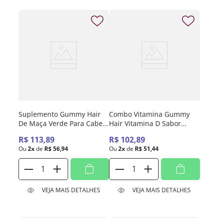
Suplemento Gummy Hair
Combo Vitamina Gummy
De Maça Verde Para Cabelo
Hair Vitamina D Sabor
Pele E Unha Com 60 Gomas
Abacaxi + Gummy Vitamina
R$
113
,
89
R$
102
,
89
C Sabor Tangerina
Ou
2
x
de
R$
56
,
94
Ou
2
x
de
R$
51
,
44
VEJA MAIS DETALHES
VEJA MAIS DETALHES