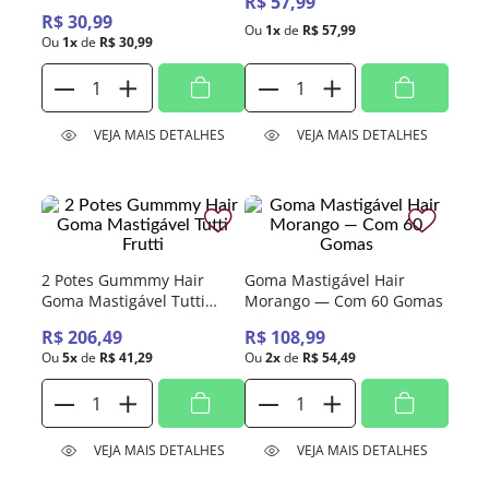
R$
57
,
99
Morango
R$
30
,
99
Ou
1
x
de
R$
57
,
99
Ou
1
x
de
R$
30
,
99
VEJA MAIS DETALHES
VEJA MAIS DETALHES
2 Potes Gummmy Hair
Goma Mastigável Hair
Goma Mastigável Tutti
Morango — Com 60 Gomas
Frutti
R$
206
,
49
R$
108
,
99
Ou
5
x
de
R$
41
,
29
Ou
2
x
de
R$
54
,
49
VEJA MAIS DETALHES
VEJA MAIS DETALHES