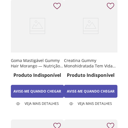
Goma Mastigável Gummy
Creatina Gummy
Hair Morango — Nutrição
Monohidratada Tem Vida
Capilar E Unhas
Tutti-Frutti Zero Açúcar 60
Produto Indisponível
Produto Indisponível
Gomas
AVISE-ME QUANDO CHEGAR
AVISE-ME QUANDO CHEGAR
VEJA MAIS DETALHES
VEJA MAIS DETALHES