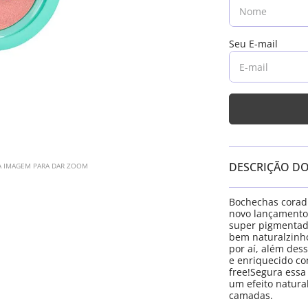
DESCRIÇÃO D
A IMAGEM PARA DAR ZOOM
Bochechas coradi
novo lançamento 
super pigmentad
bem naturalzinh
por aí, além des
e enriquecido co
free!Segura ess
um efeito natura
camadas.