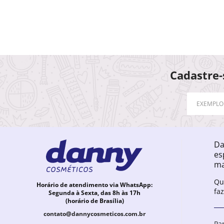
Cadastre-
Da
es
ma
Qu
Horário de atendimento via WhatsApp:
fa
Segunda à Sexta, das 8h às 17h
(horário de Brasília)
contato@dannycosmeticos.com.br
Pa