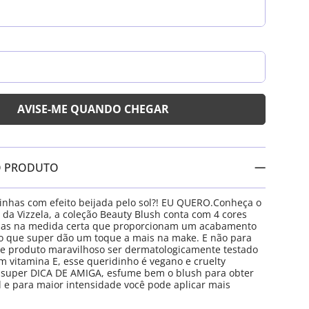
O PRODUTO
nhas com efeito beijada pelo sol?! EU QUERO.Conheça o
da Vizzela, a coleção Beauty Blush conta com 4 cores
as na medida certa que proporcionam um acabamento
o que super dão um toque a mais na make. E não para
se produto maravilhoso ser dermatologicamente testado
m vitamina E, esse queridinho é vegano e cruelty
a super DICA DE AMIGA, esfume bem o blush para obter
l e para maior intensidade você pode aplicar mais