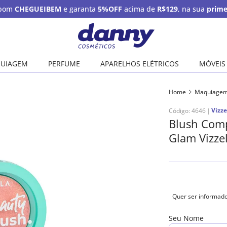
upom
CHEGUEIBEM
e garanta
5%OFF
acima de
R$129
, na sua
prime
UIAGEM
PERFUME
APARELHOS ELÉTRICOS
MÓVEIS
Home
Maquiage
Vizze
Código
:
4646
Blush Comp
Glam Vizze