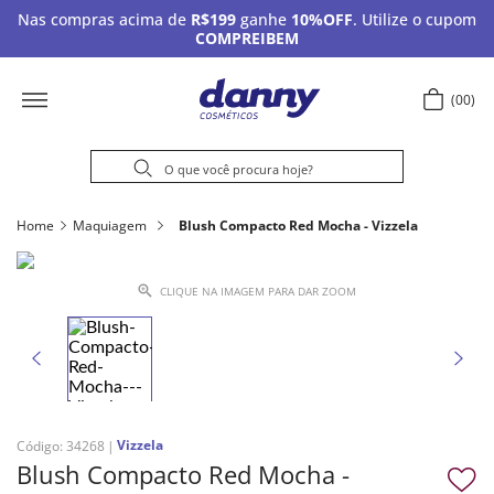
Nas compras acima de
R$199
ganhe
10%OFF
. Utilize o cupom
COMPREIBEM
00
Home
Maquiagem
Blush Compacto Red Mocha - Vizzela
CLIQUE NA IMAGEM PARA DAR ZOOM
Vizzela
Código
:
34268
Blush Compacto Red Mocha -