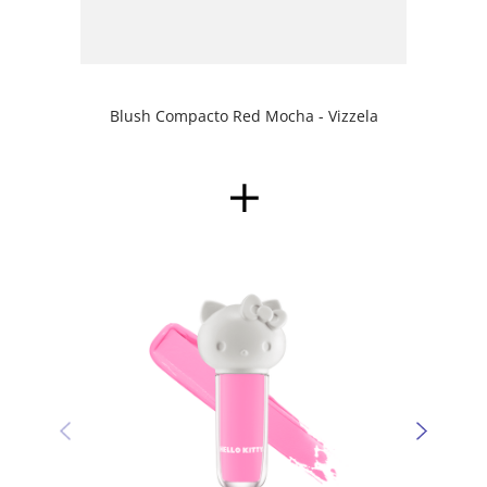
Blush Compacto Red Mocha - Vizzela
Sombr
Kitty 