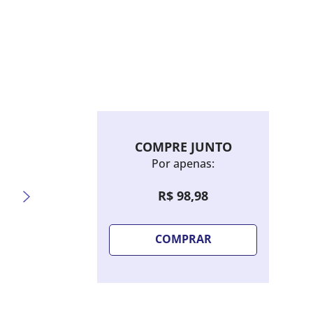
COMPRE JUNTO
Por apenas:
R$
98
,
98
COMPRAR
Sombra Líquida Bruna Tavares Hello
Lápis 
Kitty - Candy Blue
Extre