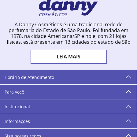
A Danny Cosméticos é uma tradicional rede de
perfumaria do Estado de São Paulo. Foi fundada em
1978, na cidade Americana/SP e hoje, com 21 lojas
físicas, está presente em 13 cidades do estado de São
Paulo. Ingressou na loja online em 2012, quando
começou a vender para todo o território brasileiro.
LEIA MAIS
Com uma infinidade de marcas e a filosofia de vender
produtos que vão do popular ao luxo, a Danny
Cosméticos mantém parceria com aproximadamente
300 grandes fornecedores e lançamentos diários na
Horário de Atendimento
loja online. Nas cidades onde temos lojas físicas,
oferecemos cursos especializados aos profissionais da
Para você
área de beleza. São 12 centros técnicos que oferecem
programação semanal de cursos e encontros.
Institucional
“O varejo corre nas nossas veias como nossos valores
humanos, éticos e morais. E que o branco e o azul anil,
Informações
as cores da Danny Cosméticos, possam continuar
transmitindo paz e harmonia para todos vocês!”
Siga nossas redes