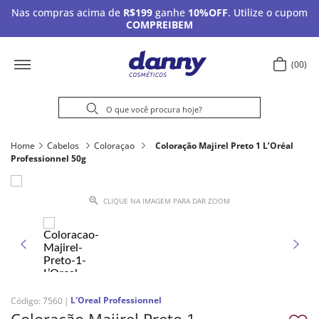
Nas compras acima de
R$199
ganhe
10%OFF
. Utilize o cupom
COMPREIBEM
00
Home
Cabelos
Coloraçao
Coloração Majirel Preto 1 L’Oréal
Professionnel 50g
CLIQUE NA IMAGEM PARA DAR ZOOM
L'Oreal Professionnel
Código
:
7560
Coloração Majirel Preto 1