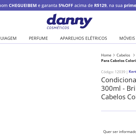
upom
CHEGUEIBEM
e garanta
5%OFF
acima de
R$129
, na sua
prime
UIAGEM
PERFUME
APARELHOS ELÉTRICOS
MÓVEIS
Home
Cabelos
Para Cabelos Colori
Ker
Código
:
12039
Condiciona
300ml - Bri
Cabelos Co