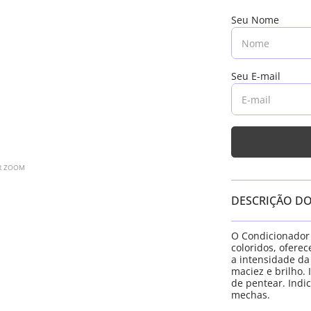
AR ZOOM
DESCRIÇÃO D
O Condicionador 
coloridos, ofere
a intensidade da
maciez e brilho. 
de pentear. Indi
mechas.