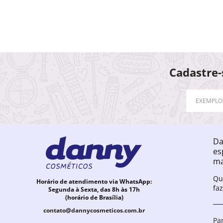
Cadastre-
Da
es
ma
Qu
Horário de atendimento via WhatsApp:
fa
Segunda à Sexta, das 8h às 17h
(horário de Brasília)
contato@dannycosmeticos.com.br
Pa