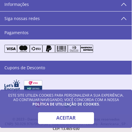
Informações
as cores da Danny Cosméticos, possam continuar
transmitindo paz e harmonia para todos vocês!”
Siga nossas redes
Pagamentos
Cupons de Desconto
ESTE SITE UTILIZA COOKIES PARA PERSONALIZAR A SUA EXPERIÊNCIA.
AO CONTINUAR NAVEGANDO, VOCÊ CONCORDA COM A NOSSA
POLÍTICA DE UTILIZAÇÃO DE COOKIES
.
ACEITAR
© 2023 - Danny Cosméticos LTDA - Todos os direitos reservados
CNPJ: 50.028.976/0023-56 | Rua Rio Branco 93 - Centro - Americana , SP -
CEP: 13.465-030