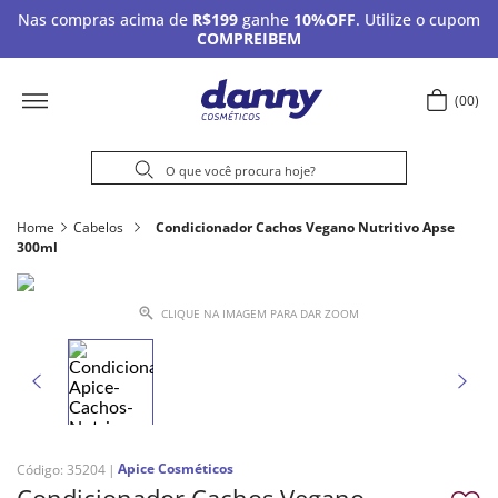
Nas compras acima de
R$199
ganhe
10%OFF
. Utilize o cupom
COMPREIBEM
00
Home
Cabelos
Condicionador Cachos Vegano Nutritivo Apse
300ml
CLIQUE NA IMAGEM PARA DAR ZOOM
Apice Cosméticos
Código
:
35204
Condicionador Cachos Vegano