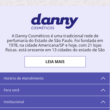
A Danny Cosméticos é uma tradicional rede de
perfumaria do Estado de São Paulo. Foi fundada em
1978, na cidade Americana/SP e hoje, com 21 lojas
físicas, está presente em 13 cidades do estado de São
Paulo. Ingressou na loja online em 2012, quando
começou a vender para todo o território brasileiro.
LEIA MAIS
Com uma infinidade de marcas e a filosofia de vender
produtos que vão do popular ao luxo, a Danny
Cosméticos mantém parceria com aproximadamente
300 grandes fornecedores e lançamentos diários na
Horário de Atendimento
loja online. Nas cidades onde temos lojas físicas,
oferecemos cursos especializados aos profissionais da
Para você
área de beleza. São 12 centros técnicos que oferecem
programação semanal de cursos e encontros.
Institucional
“O varejo corre nas nossas veias como nossos valores
humanos, éticos e morais. E que o branco e o azul anil,