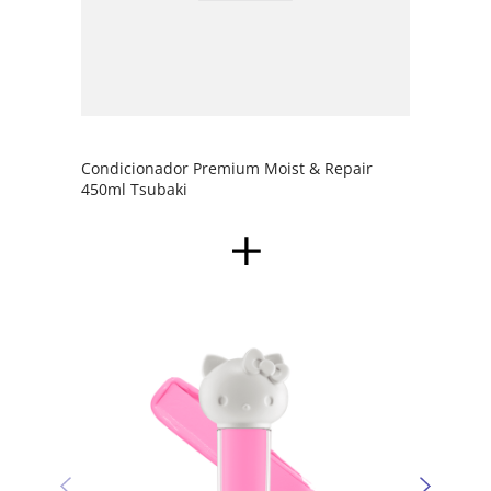
Condicionador Premium Moist & Repair
450ml Tsubaki
Sombr
Kitty 