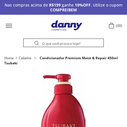
Nas compras acima de
R$199
ganhe
10%OFF
. Utilize o cupom
COMPREIBEM
00
Home
Cabelos
Condicionador Premium Moist & Repair 450ml
Tsubaki