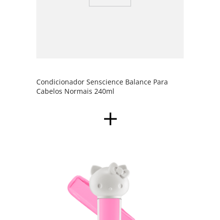
Condicionador Senscience Balance Para
Cabelos Normais 240ml
Sombr
Kitty 