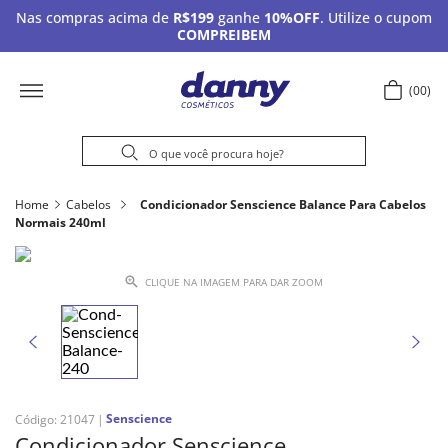
Nas compras acima de
R$199
ganhe
10%OFF
. Utilize o cupom
COMPREIBEM
00
Home
Cabelos
Condicionador Senscience Balance Para Cabelos
Normais 240ml
CLIQUE NA IMAGEM PARA DAR ZOOM
Senscience
Código
:
21047
Condicionador Senscience