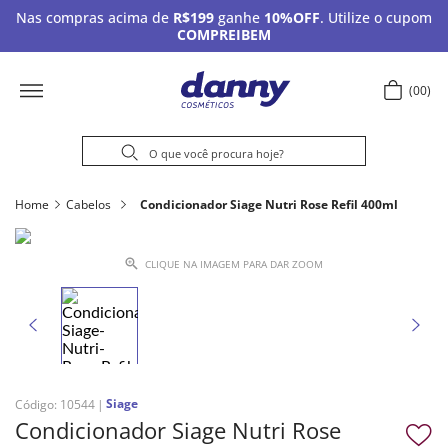
Nas compras acima de
R$199
ganhe
10%OFF
. Utilize o cupom
COMPREIBEM
00
Home
Cabelos
Condicionador Siage Nutri Rose Refil 400ml
CLIQUE NA IMAGEM PARA DAR ZOOM
Siage
Código
:
10544
Condicionador Siage Nutri Rose