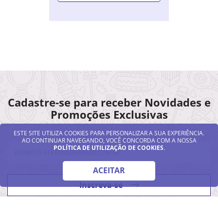
Sombra Líquida Bruna Tavares Hello
Kitty - Candy Pink
COMPRE JUNTO
COMPRAR
ESTE SITE UTILIZA COOKIES PARA PERSONALIZAR A SUA EXPERIÊNCIA.
AO CONTINUAR NAVEGANDO, VOCÊ CONCORDA COM A NOSSA
POLÍTICA DE UTILIZAÇÃO DE COOKIES
.
ACEITAR