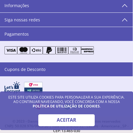
humanos, éticos e morais. E que o branco e o azul anil,
Informações
as cores da Danny Cosméticos, possam continuar
transmitindo paz e harmonia para todos vocês!”
Siga nossas redes
Pagamentos
Cupons de Desconto
ESTE SITE UTILIZA COOKIES PARA PERSONALIZAR A SUA EXPERIÊNCIA.
AO CONTINUAR NAVEGANDO, VOCÊ CONCORDA COM A NOSSA
POLÍTICA DE UTILIZAÇÃO DE COOKIES
.
ACEITAR
© 2023 - Danny Cosméticos LTDA - Todos os direitos reservados
CNPJ: 50.028.976/0023-56 | Rua Rio Branco 93 - Centro - Americana , SP -
CEP: 13.465-030