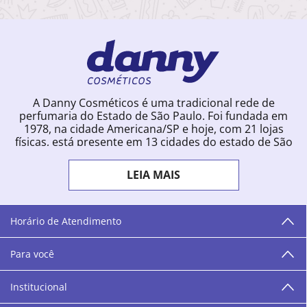
A Danny Cosméticos é uma tradicional rede de
perfumaria do Estado de São Paulo. Foi fundada em
1978, na cidade Americana/SP e hoje, com 21 lojas
físicas, está presente em 13 cidades do estado de São
Paulo. Ingressou na loja online em 2012, quando
começou a vender para todo o território brasileiro.
LEIA MAIS
Com uma infinidade de marcas e a filosofia de vender
produtos que vão do popular ao luxo, a Danny
Cosméticos mantém parceria com aproximadamente
300 grandes fornecedores e lançamentos diários na
Horário de Atendimento
loja online. Nas cidades onde temos lojas físicas,
oferecemos cursos especializados aos profissionais da
Para você
área de beleza. São 12 centros técnicos que oferecem
programação semanal de cursos e encontros.
Institucional
“O varejo corre nas nossas veias como nossos valores