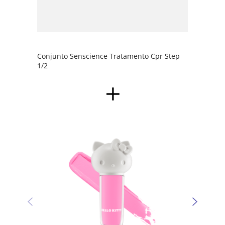
Conjunto Senscience Tratamento Cpr Step
1/2
Sombr
Kitty 