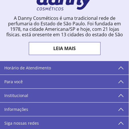
A Danny Cosméticos é uma tradicional rede de
perfumaria do Estado de São Paulo. Foi fundada em
1978, na cidade Americana/SP e hoje, com 21 lojas
físicas, está presente em 13 cidades do estado de São
Paulo. Ingressou na loja online em 2012, quando
começou a vender para todo o território brasileiro.
LEIA MAIS
Com uma infinidade de marcas e a filosofia de vender
produtos que vão do popular ao luxo, a Danny
Cosméticos mantém parceria com aproximadamente
300 grandes fornecedores e lançamentos diários na
Horário de Atendimento
loja online. Nas cidades onde temos lojas físicas,
oferecemos cursos especializados aos profissionais da
Para você
área de beleza. São 12 centros técnicos que oferecem
programação semanal de cursos e encontros.
Institucional
“O varejo corre nas nossas veias como nossos valores
humanos, éticos e morais. E que o branco e o azul anil,
Informações
as cores da Danny Cosméticos, possam continuar
transmitindo paz e harmonia para todos vocês!”
Siga nossas redes