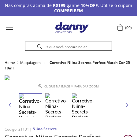
Nas compras acima de
R$199
ganhe
10%OFF
. Utilize o cupom
COMPREIBEM
00
Home
Maquiagem
Corretivo Niina Secrets Perfect Match Cor 25
10ml
CLIQUE NA IMAGEM PARA DAR ZOOM
Niina Secrets
Código
:
21131
Corretivo Niina Secrets Perfect