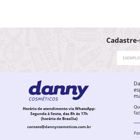
Cadastre-
Da
es
ma
Qu
Horário de atendimento via WhatsApp:
fa
Segunda à Sexta, das 8h às 17h
(horário de Brasília)
contato@dannycosmeticos.com.br
Pa