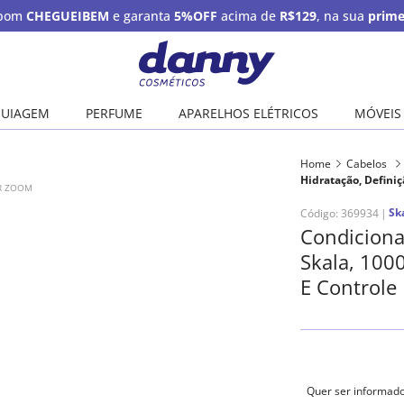
upom
CHEGUEIBEM
e garanta
5%OFF
acima de
R$129
, na sua
prime
UIAGEM
PERFUME
APARELHOS ELÉTRICOS
MÓVEIS
Home
Cabelos
Hidratação, Definiç
AR ZOOM
Sk
Código
:
369934
Condiciona
Skala, 1000
E Controle 