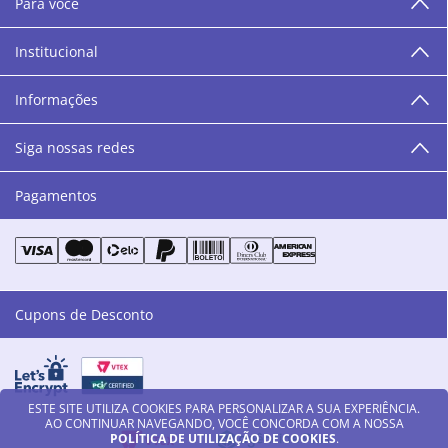
Para você
área de beleza. São 12 centros técnicos que oferecem
programação semanal de cursos e encontros.
Institucional
“O varejo corre nas nossas veias como nossos valores
humanos, éticos e morais. E que o branco e o azul anil,
Informações
as cores da Danny Cosméticos, possam continuar
transmitindo paz e harmonia para todos vocês!”
Siga nossas redes
Pagamentos
Cupons de Desconto
ESTE SITE UTILIZA COOKIES PARA PERSONALIZAR A SUA EXPERIÊNCIA.
AO CONTINUAR NAVEGANDO, VOCÊ CONCORDA COM A NOSSA
POLÍTICA DE UTILIZAÇÃO DE COOKIES
.