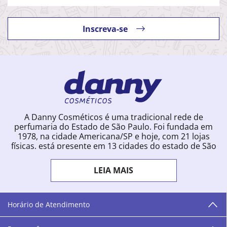
Inscreva-se
A Danny Cosméticos é uma tradicional rede de
perfumaria do Estado de São Paulo. Foi fundada em
1978, na cidade Americana/SP e hoje, com 21 lojas
físicas, está presente em 13 cidades do estado de São
Paulo. Ingressou na loja online em 2012, quando
começou a vender para todo o território brasileiro.
LEIA MAIS
Com uma infinidade de marcas e a filosofia de vender
produtos que vão do popular ao luxo, a Danny
Cosméticos mantém parceria com aproximadamente
300 grandes fornecedores e lançamentos diários na
Horário de Atendimento
loja online. Nas cidades onde temos lojas físicas,
oferecemos cursos especializados aos profissionais da