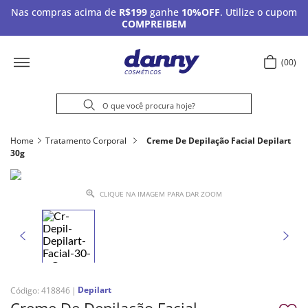
Nas compras acima de
R$199
ganhe
10%OFF
. Utilize o cupom
COMPREIBEM
00
Home
Tratamento Corporal
Creme De Depilação Facial Depilart
30g
CLIQUE NA IMAGEM PARA DAR ZOOM
Depilart
Código
:
418846
Creme De Depilação Facial