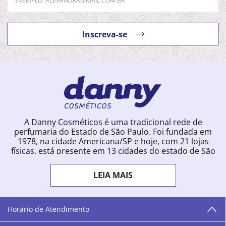
Inscreva-se
A Danny Cosméticos é uma tradicional rede de
perfumaria do Estado de São Paulo. Foi fundada em
1978, na cidade Americana/SP e hoje, com 21 lojas
físicas, está presente em 13 cidades do estado de São
Paulo. Ingressou na loja online em 2012, quando
começou a vender para todo o território brasileiro.
LEIA MAIS
Com uma infinidade de marcas e a filosofia de vender
produtos que vão do popular ao luxo, a Danny
Cosméticos mantém parceria com aproximadamente
300 grandes fornecedores e lançamentos diários na
Horário de Atendimento
loja online. Nas cidades onde temos lojas físicas,