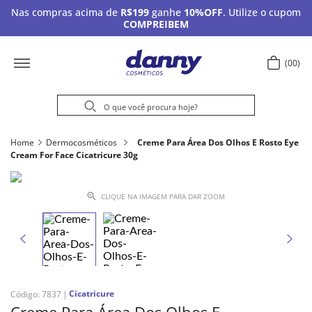
Nas compras acima de
R$199
ganhe
10%OFF
. Utilize o cupom
COMPREIBEM
00
Home
Dermocosméticos
Creme Para Área Dos Olhos E Rosto Eye
Cream For Face Cicatricure 30g
CLIQUE NA IMAGEM PARA DAR ZOOM
Cicatricure
Código
:
7837
Creme Para Área Dos Olhos E