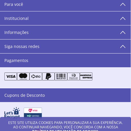
oferecemos cursos especializados aos profissionais da
Para você
área de beleza. São 12 centros técnicos que oferecem
programação semanal de cursos e encontros.
Institucional
“O varejo corre nas nossas veias como nossos valores
humanos, éticos e morais. E que o branco e o azul anil,
Informações
as cores da Danny Cosméticos, possam continuar
transmitindo paz e harmonia para todos vocês!”
Siga nossas redes
Pagamentos
Cupons de Desconto
ESTE SITE UTILIZA COOKIES PARA PERSONALIZAR A SUA EXPERIÊNCIA.
AO CONTINUAR NAVEGANDO, VOCÊ CONCORDA COM A NOSSA