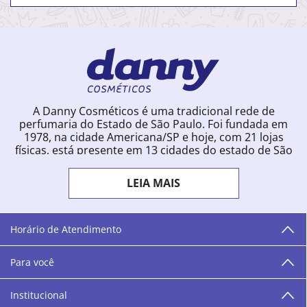
A Danny Cosméticos é uma tradicional rede de
perfumaria do Estado de São Paulo. Foi fundada em
1978, na cidade Americana/SP e hoje, com 21 lojas
físicas, está presente em 13 cidades do estado de São
Paulo. Ingressou na loja online em 2012, quando
começou a vender para todo o território brasileiro.
LEIA MAIS
Com uma infinidade de marcas e a filosofia de vender
produtos que vão do popular ao luxo, a Danny
Cosméticos mantém parceria com aproximadamente
300 grandes fornecedores e lançamentos diários na
Horário de Atendimento
loja online. Nas cidades onde temos lojas físicas,
oferecemos cursos especializados aos profissionais da
Para você
área de beleza. São 12 centros técnicos que oferecem
programação semanal de cursos e encontros.
Institucional
“O varejo corre nas nossas veias como nossos valores