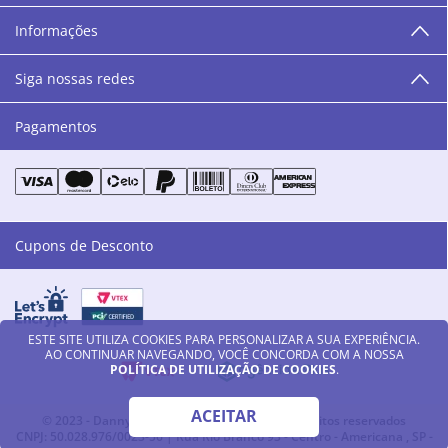
humanos, éticos e morais. E que o branco e o azul anil,
Informações
as cores da Danny Cosméticos, possam continuar
transmitindo paz e harmonia para todos vocês!”
Siga nossas redes
Pagamentos
Cupons de Desconto
ESTE SITE UTILIZA COOKIES PARA PERSONALIZAR A SUA EXPERIÊNCIA.
AO CONTINUAR NAVEGANDO, VOCÊ CONCORDA COM A NOSSA
POLÍTICA DE UTILIZAÇÃO DE COOKIES
.
ACEITAR
© 2023 - Danny Cosméticos LTDA - Todos os direitos reservados
CNPJ: 50.028.976/0023-56 | Rua Rio Branco 93 - Centro - Americana , SP -