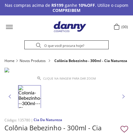
Nas compras acima de
R$199
ganhe
10%OFF
. Utilize o cupom
COMPREIBEM
00
Home
Novos Produtos
Colônia Bebezinho - 300ml - Cia Natureza
CLIQUE NA IMAGEM PARA DAR ZOOM
Cia Da Natureza
Código
:
135780
Colônia Bebezinho - 300ml - Cia