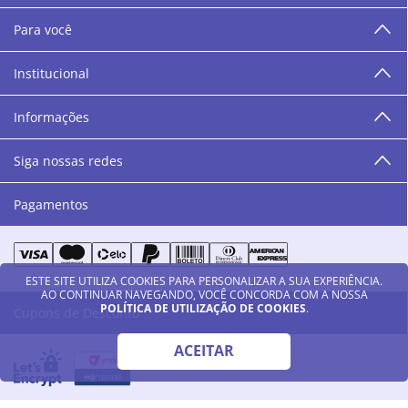
Promoções Exclusivas
Inscreva-se
ESTE SITE UTILIZA COOKIES PARA PERSONALIZAR A SUA EXPERIÊNCIA.
AO CONTINUAR NAVEGANDO, VOCÊ CONCORDA COM A NOSSA
A Danny Cosméticos é uma tradicional rede de
POLÍTICA DE UTILIZAÇÃO DE COOKIES
.
perfumaria do Estado de São Paulo. Foi fundada em
1978, na cidade Americana/SP e hoje, com 21 lojas
ACEITAR
físicas, está presente em 13 cidades do estado de São
Paulo. Ingressou na loja online em 2012, quando
começou a vender para todo o território brasileiro.
LEIA MAIS