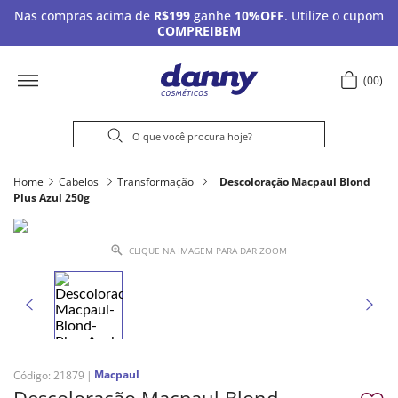
Nas compras acima de
R$199
ganhe
10%OFF
. Utilize o cupom
COMPREIBEM
00
Home
Cabelos
Transformação
Descoloração Macpaul Blond
Plus Azul 250g
CLIQUE NA IMAGEM PARA DAR ZOOM
Macpaul
Código
:
21879
Descoloração Macpaul Blond