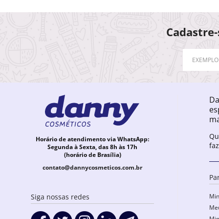
Cadastre-
Da
es
ma
Qu
Horário de atendimento via WhatsApp:
fa
Segunda à Sexta, das 8h às 17h
(horário de Brasília)
contato@dannycosmeticos.com.br
Pa
Min
Siga nossas redes
Meu
Min