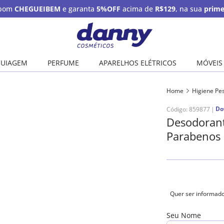
upom
CHEGUEIBEM
e garanta
5%OFF
acima de
R$129
, na sua
prime
UIAGEM
PERFUME
APARELHOS ELÉTRICOS
MÓVEIS
Home
Higiene Pe
Do
Código
:
859877
Desodoran
Parabenos