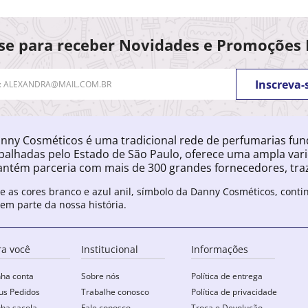
se para receber Novidades e Promoções 
Inscreva-
nny Cosméticos é uma tradicional rede de perfumarias fu
palhadas pelo Estado de São Paulo, oferece uma ampla var
ntém parceria com mais de 300 grandes fornecedores, traz
e as cores branco e azul anil, símbolo da Danny Cosméticos, cont
zem parte da nossa história.
ra você
Institucional
Informações
ha conta
Sobre nós
Política de entrega
s Pedidos
Trabalhe conosco
Política de privacidade
ha sacola
Fale conosco
Troca e Devolução