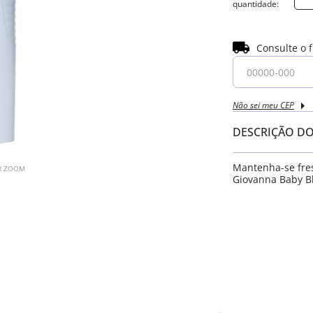
Consulte o 
Não sei meu CEP
DESCRIÇÃO D
Mantenha-se fres
AR ZOOM
Giovanna Baby Bl