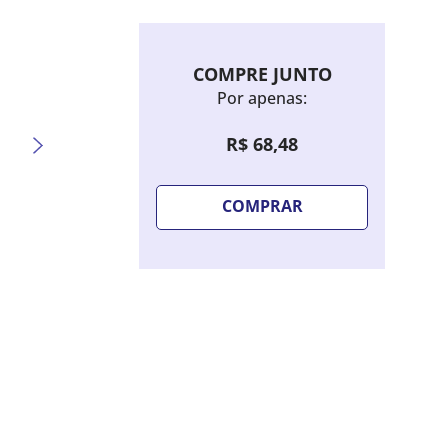
COMPRE JUNTO
Por apenas:
R$
68
,
48
COMPRAR
Sombra Líquida Bruna Tavares Hello
Lápis 
Kitty - Candy Blue
Extre