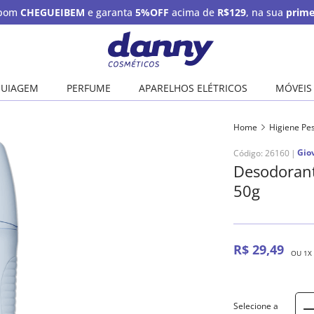
upom
CHEGUEIBEM
e garanta
5%OFF
acima de
R$129
, na sua
prime
UIAGEM
PERFUME
APARELHOS ELÉTRICOS
MÓVEIS
Home
Higiene Pe
Gio
Código
:
26160
Desodorant
50g
R$
29
,
49
OU
1
X