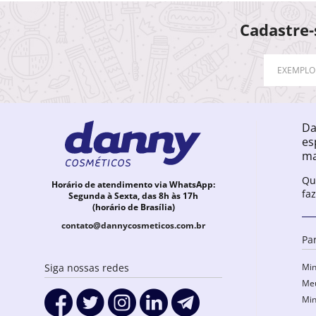
Cadastre-
Da
es
ma
Qu
Horário de atendimento via WhatsApp:
fa
Segunda à Sexta, das 8h às 17h
(horário de Brasília)
contato@dannycosmeticos.com.br
Pa
Min
Siga nossas redes
Meu
Min