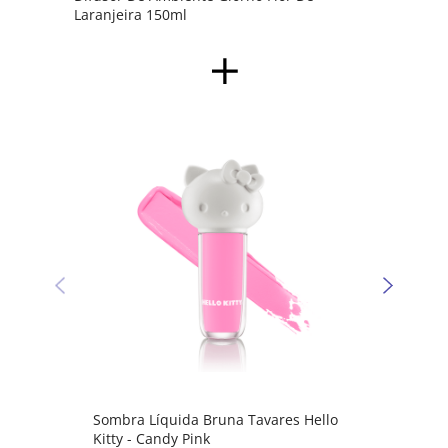
Laranjeira 150ml
Sombr
Kitty 
Sombra Líquida Bruna Tavares Hello
Kitty - Candy Pink