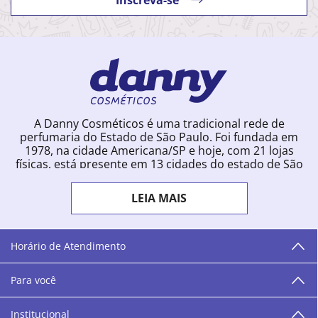
A Danny Cosméticos é uma tradicional rede de
perfumaria do Estado de São Paulo. Foi fundada em
1978, na cidade Americana/SP e hoje, com 21 lojas
físicas, está presente em 13 cidades do estado de São
Paulo. Ingressou na loja online em 2012, quando
começou a vender para todo o território brasileiro.
LEIA MAIS
Com uma infinidade de marcas e a filosofia de vender
produtos que vão do popular ao luxo, a Danny
Cosméticos mantém parceria com aproximadamente
300 grandes fornecedores e lançamentos diários na
Horário de Atendimento
loja online. Nas cidades onde temos lojas físicas,
oferecemos cursos especializados aos profissionais da
Para você
área de beleza. São 12 centros técnicos que oferecem
programação semanal de cursos e encontros.
Institucional