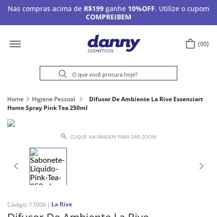
Nas compras acima de
R$199
ganhe
10%OFF
. Utilize o cupom
COMPREIBEM
00
Home
Higiene Pessoal
Difusor De Ambiente La Rive Essenciart
Home Spray Pink Tea 250ml
CLIQUE NA IMAGEM PARA DAR ZOOM
La Rive
Código
:
17006
Difusor De Ambiente La Rive