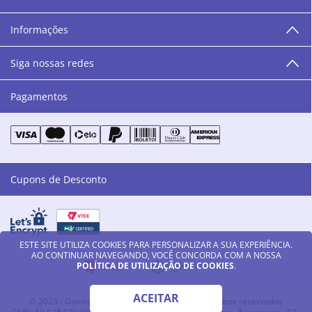
“O varejo corre nas nossas veias como nossos valores
humanos, éticos e morais. E que o branco e o azul anil,
Informações
as cores da Danny Cosméticos, possam continuar
transmitindo paz e harmonia para todos vocês!”
Siga nossas redes
Pagamentos
Cupons de Desconto
ESTE SITE UTILIZA COOKIES PARA PERSONALIZAR A SUA EXPERIÊNCIA.
AO CONTINUAR NAVEGANDO, VOCÊ CONCORDA COM A NOSSA
POLÍTICA DE UTILIZAÇÃO DE COOKIES
.
ACEITAR
© 2023 - Danny Cosméticos LTDA - Todos os direitos reservados