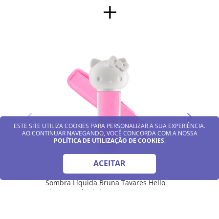
Sombr
Kitty 
ESTE SITE UTILIZA COOKIES PARA PERSONALIZAR A SUA EXPERIÊNCIA.
AO CONTINUAR NAVEGANDO, VOCÊ CONCORDA COM A NOSSA
POLÍTICA DE UTILIZAÇÃO DE COOKIES
.
ACEITAR
Sombra Líquida Bruna Tavares Hello
Kitty - Candy Pink