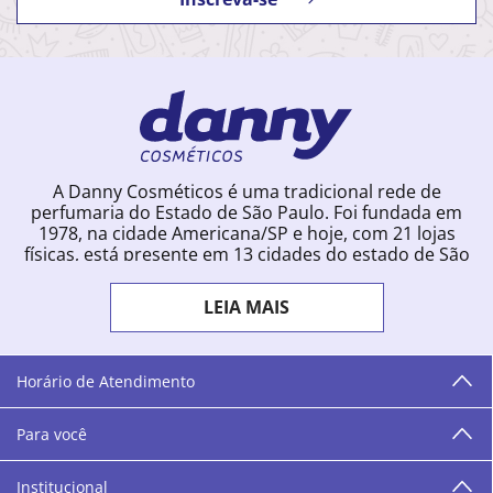
A Danny Cosméticos é uma tradicional rede de
perfumaria do Estado de São Paulo. Foi fundada em
1978, na cidade Americana/SP e hoje, com 21 lojas
físicas, está presente em 13 cidades do estado de São
Paulo. Ingressou na loja online em 2012, quando
começou a vender para todo o território brasileiro.
LEIA MAIS
Com uma infinidade de marcas e a filosofia de vender
produtos que vão do popular ao luxo, a Danny
Cosméticos mantém parceria com aproximadamente
300 grandes fornecedores e lançamentos diários na
Horário de Atendimento
loja online. Nas cidades onde temos lojas físicas,
oferecemos cursos especializados aos profissionais da
Para você
área de beleza. São 12 centros técnicos que oferecem
programação semanal de cursos e encontros.
Institucional