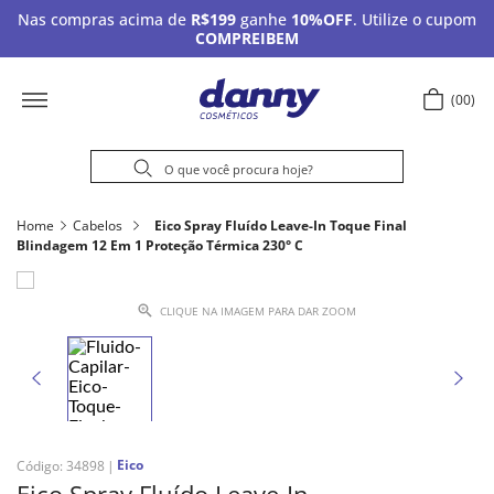
Nas compras acima de
R$199
ganhe
10%OFF
. Utilize o cupom
COMPREIBEM
00
Home
Cabelos
Eico Spray Fluído Leave-In Toque Final
Blindagem 12 Em 1 Proteção Térmica 230° C
CLIQUE NA IMAGEM PARA DAR ZOOM
Eico
Código
:
34898
Eico Spray Fluído Leave-In