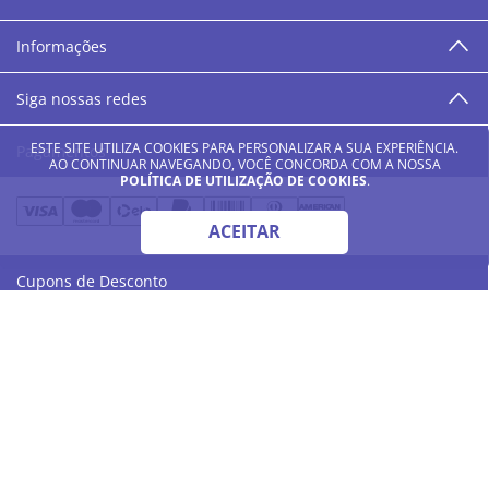
“O varejo corre nas nossas veias como nossos valores
humanos, éticos e morais. E que o branco e o azul anil,
Informações
as cores da Danny Cosméticos, possam continuar
transmitindo paz e harmonia para todos vocês!”
Siga nossas redes
ESTE SITE UTILIZA COOKIES PARA PERSONALIZAR A SUA EXPERIÊNCIA.
Pagamentos
AO CONTINUAR NAVEGANDO, VOCÊ CONCORDA COM A NOSSA
POLÍTICA DE UTILIZAÇÃO DE COOKIES
.
ACEITAR
Cupons de Desconto
© 2023 - Danny Cosméticos LTDA - Todos os direitos reservados