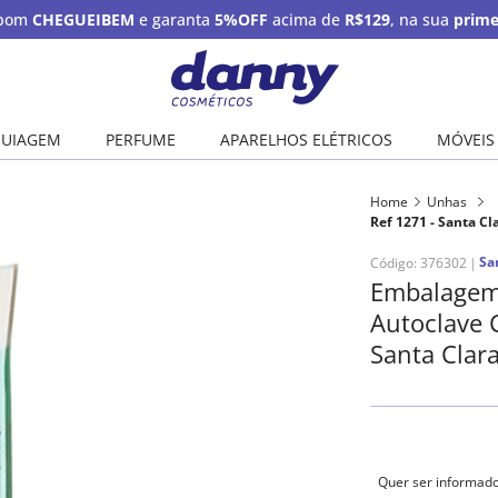
upom
CHEGUEIBEM
e garanta
5%OFF
acima de
R$129
, na sua
prime
UIAGEM
PERFUME
APARELHOS ELÉTRICOS
MÓVEIS
Home
Unhas
Ref 1271 - Santa Cl
Sa
Código
:
376302
Embalagem 
Autoclave 
Santa Clar