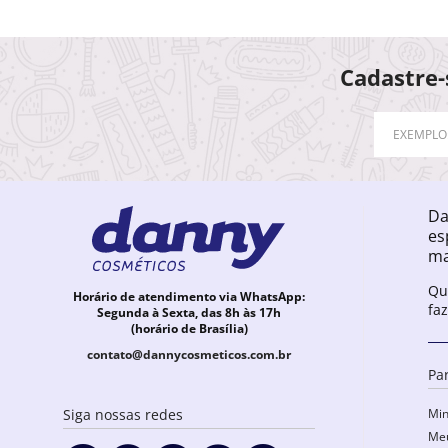
Cadastre-
Da
es
ma
Qu
Horário de atendimento via WhatsApp:
fa
Segunda à Sexta, das 8h às 17h
(horário de Brasília)
contato@dannycosmeticos.com.br
Pa
Min
Siga nossas redes
Meu