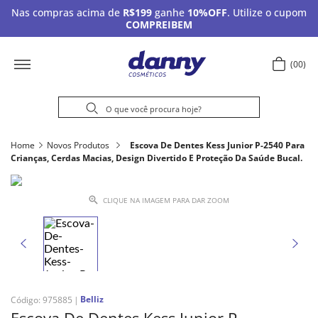
Nas compras acima de
R$199
ganhe
10%OFF
. Utilize o cupom
COMPREIBEM
00
Home
Novos Produtos
Escova De Dentes Kess Junior P-2540 Para
Crianças, Cerdas Macias, Design Divertido E Proteção Da Saúde Bucal.
CLIQUE NA IMAGEM PARA DAR ZOOM
Belliz
Código
:
975885
Escova De Dentes Kess Junior P-