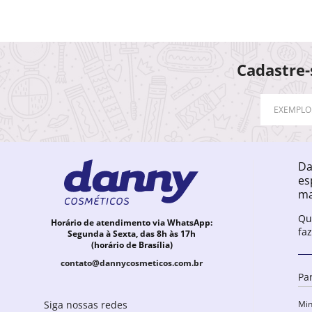
Cadastre-
Da
es
ma
Qu
Horário de atendimento via WhatsApp:
fa
Segunda à Sexta, das 8h às 17h
(horário de Brasília)
contato@dannycosmeticos.com.br
Pa
Min
Siga nossas redes