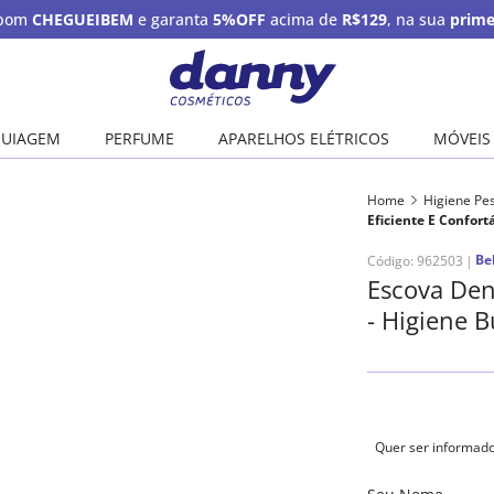
upom
CHEGUEIBEM
e garanta
5%OFF
acima de
R$129
, na sua
prime
UIAGEM
PERFUME
APARELHOS ELÉTRICOS
MÓVEIS
Home
Higiene Pe
Eficiente E Confortá
Bel
Código
:
962503
Escova Den
- Higiene B