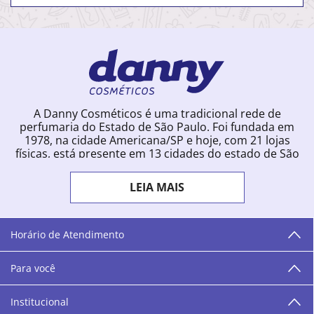
A Danny Cosméticos é uma tradicional rede de
perfumaria do Estado de São Paulo. Foi fundada em
1978, na cidade Americana/SP e hoje, com 21 lojas
físicas, está presente em 13 cidades do estado de São
Paulo. Ingressou na loja online em 2012, quando
começou a vender para todo o território brasileiro.
LEIA MAIS
Com uma infinidade de marcas e a filosofia de vender
produtos que vão do popular ao luxo, a Danny
Cosméticos mantém parceria com aproximadamente
300 grandes fornecedores e lançamentos diários na
Horário de Atendimento
loja online. Nas cidades onde temos lojas físicas,
oferecemos cursos especializados aos profissionais da
Para você
área de beleza. São 12 centros técnicos que oferecem
programação semanal de cursos e encontros.
Institucional
“O varejo corre nas nossas veias como nossos valores