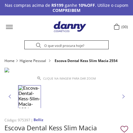
Nas compras acima de
R$199
ganhe
10%OFF
. Utilize o cupom
COMPREIBEM
00
Home
Higiene Pessoal
Escova Dental Kess Slim Macia 2554
CLIQUE NA IMAGEM PARA DAR ZOOM
Belliz
Código
:
975397
Escova Dental Kess Slim Macia