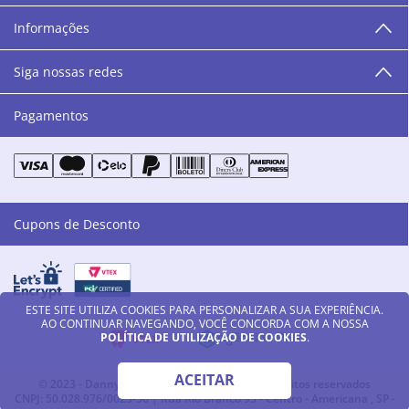
humanos, éticos e morais. E que o branco e o azul anil,
Informações
as cores da Danny Cosméticos, possam continuar
transmitindo paz e harmonia para todos vocês!”
Siga nossas redes
Pagamentos
Cupons de Desconto
ESTE SITE UTILIZA COOKIES PARA PERSONALIZAR A SUA EXPERIÊNCIA.
AO CONTINUAR NAVEGANDO, VOCÊ CONCORDA COM A NOSSA
POLÍTICA DE UTILIZAÇÃO DE COOKIES
.
ACEITAR
© 2023 - Danny Cosméticos LTDA - Todos os direitos reservados
CNPJ: 50.028.976/0023-56 | Rua Rio Branco 93 - Centro - Americana , SP -