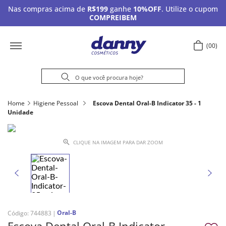
Nas compras acima de
R$199
ganhe
10%OFF
. Utilize o cupom
COMPREIBEM
00
Home
Higiene Pessoal
Escova Dental Oral-B Indicator 35 - 1
Unidade
CLIQUE NA IMAGEM PARA DAR ZOOM
Oral-B
Código
:
744883
Escova Dental Oral-B Indicator