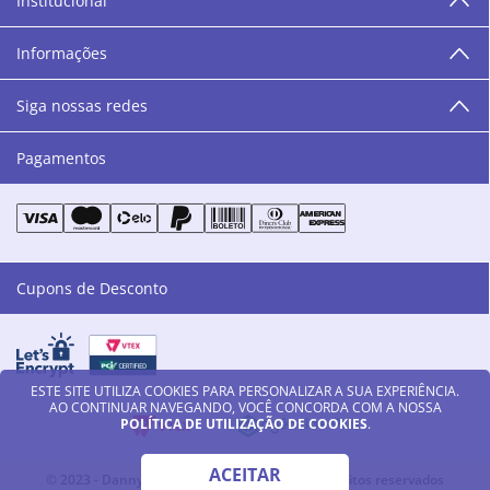
Institucional
“O varejo corre nas nossas veias como nossos valores
humanos, éticos e morais. E que o branco e o azul anil,
Informações
as cores da Danny Cosméticos, possam continuar
transmitindo paz e harmonia para todos vocês!”
Siga nossas redes
Pagamentos
Cupons de Desconto
ESTE SITE UTILIZA COOKIES PARA PERSONALIZAR A SUA EXPERIÊNCIA.
AO CONTINUAR NAVEGANDO, VOCÊ CONCORDA COM A NOSSA
POLÍTICA DE UTILIZAÇÃO DE COOKIES
.
ACEITAR
© 2023 - Danny Cosméticos LTDA - Todos os direitos reservados