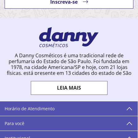
Inscreva-se
A Danny Cosméticos é uma tradicional rede de
perfumaria do Estado de São Paulo. Foi fundada em
1978, na cidade Americana/SP e hoje, com 21 lojas
físicas, está presente em 13 cidades do estado de São
Paulo. Ingressou na loja online em 2012, quando
começou a vender para todo o território brasileiro.
LEIA MAIS
Com uma infinidade de marcas e a filosofia de vender
produtos que vão do popular ao luxo, a Danny
Cosméticos mantém parceria com aproximadamente
300 grandes fornecedores e lançamentos diários na
Horário de Atendimento
loja online. Nas cidades onde temos lojas físicas,
oferecemos cursos especializados aos profissionais da
Para você
área de beleza. São 12 centros técnicos que oferecem
programação semanal de cursos e encontros.