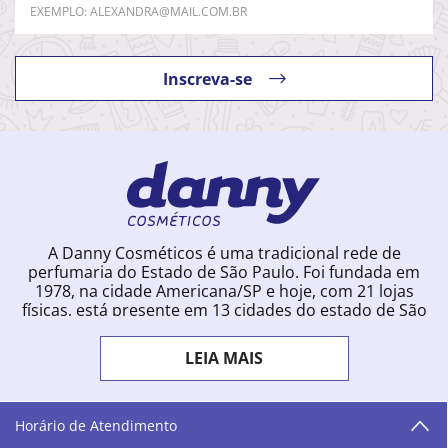
Inscreva-se
A Danny Cosméticos é uma tradicional rede de
perfumaria do Estado de São Paulo. Foi fundada em
1978, na cidade Americana/SP e hoje, com 21 lojas
físicas, está presente em 13 cidades do estado de São
Paulo. Ingressou na loja online em 2012, quando
começou a vender para todo o território brasileiro.
LEIA MAIS
Com uma infinidade de marcas e a filosofia de vender
produtos que vão do popular ao luxo, a Danny
Cosméticos mantém parceria com aproximadamente
300 grandes fornecedores e lançamentos diários na
Horário de Atendimento
loja online. Nas cidades onde temos lojas físicas,