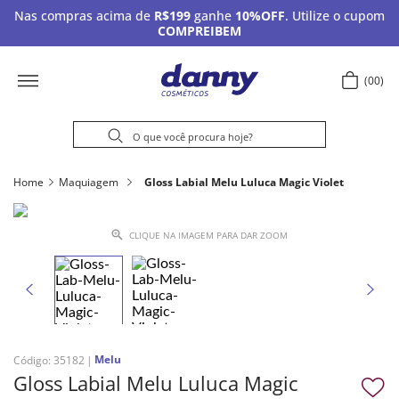
Nas compras acima de
R$199
ganhe
10%OFF
. Utilize o cupom
COMPREIBEM
00
Home
Maquiagem
Gloss Labial Melu Luluca Magic Violet
CLIQUE NA IMAGEM PARA DAR ZOOM
Melu
Código
:
35182
Gloss Labial Melu Luluca Magic