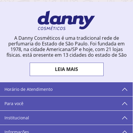
A Danny Cosméticos é uma tradicional rede de
perfumaria do Estado de São Paulo. Foi fundada em
1978, na cidade Americana/SP e hoje, com 21 lojas
físicas, está presente em 13 cidades do estado de São
Paulo. Ingressou na loja online em 2012, quando
começou a vender para todo o território brasileiro.
LEIA MAIS
Com uma infinidade de marcas e a filosofia de vender
produtos que vão do popular ao luxo, a Danny
Cosméticos mantém parceria com aproximadamente
300 grandes fornecedores e lançamentos diários na
Horário de Atendimento
loja online. Nas cidades onde temos lojas físicas,
oferecemos cursos especializados aos profissionais da
Para você
área de beleza. São 12 centros técnicos que oferecem
programação semanal de cursos e encontros.
Institucional
“O varejo corre nas nossas veias como nossos valores
humanos, éticos e morais. E que o branco e o azul anil,
Informações
as cores da Danny Cosméticos, possam continuar