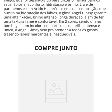
Wings, que foi desenvolvido para trazer o melhor para os
seus lábios em conforto, hidratação e brilho. Livre de
parabenos e com Ácido Hialurônico em sua composição, que
auxilia na hidratação dos lábios, o gloss Angel Glossy garante
uma alta fixação, brilho intenso, longa duração, além de ter
uma textura firme e confortável. Em 2 cores, sendo um no
tom bege e um incolor com partículas de brilho intenso e
único, o Angel Glossy veio pra atender a todos os gostos,
trazendo lábios marcantes e inesquecíveis.
COMPRE JUNTO